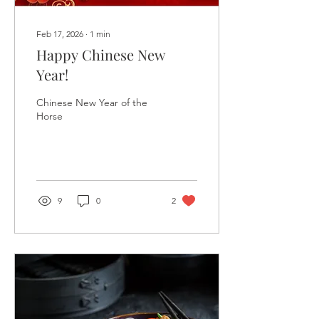
Feb 17, 2026
∙
1
min
Happy Chinese New
Year!
Chinese New Year of the
Horse
9
0
2