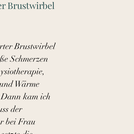
er Brustwirbel
rter Brustwirbel
oße Schmerzen
hysiotherapie,
und Wärme
f. Dann kam ich
uss der
r bei Frau