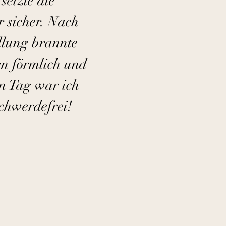
setzte die
 sicher. Nach
lung brannte
n förmlich und
n Tag war ich
chwerdefrei!