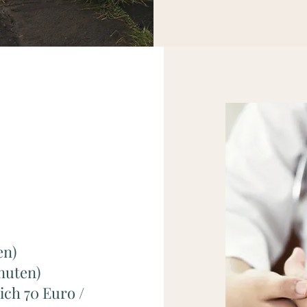
en)
nuten)
ich 70 Euro /