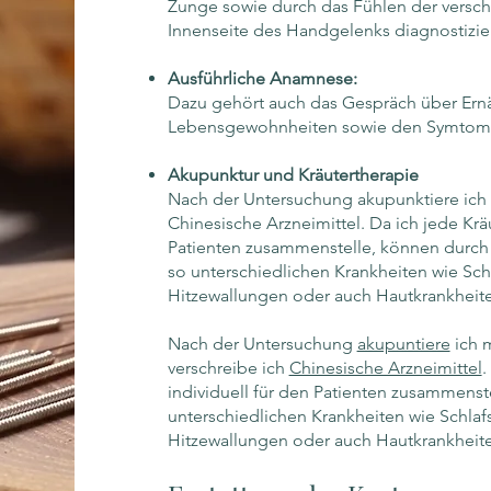
Zunge sowie durch das Fühlen der versch
Innenseite des Handgelenks diagnostizier
Ausführliche Anamnese:
Dazu gehört auch das Gespräch über Ernä
Lebensgewohnheiten sowie den Symtome
Akupunktur und Kräutertherapie
Nach der Untersuchung akupunktiere ich 
Chinesische Arzneimittel. Da ich jede Krä
Patienten zusammenstelle, können durch
so unterschiedlichen Krankheiten wie Sc
Hitzewallungen oder auch Hautkrankheiten
Nach der Untersuchung
akupuntiere
ich m
verschreibe ich
Chinesische Arzneimittel
.
individuell für den Patienten zusammenste
unterschiedlichen Krankheiten wie Schla
Hitzewallungen oder auch Hautkrankheite