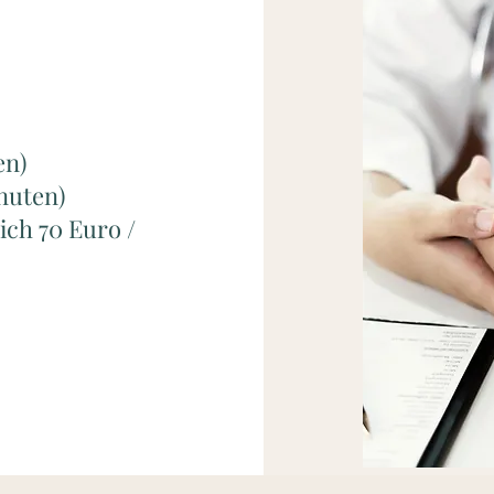
en)
nuten)
ich 70 Euro /