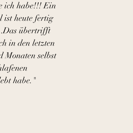
e ich habe!!! Ein
 ist heute fertig
as übertrifft
ch in den letzten
 Monaten selbst
hlafenen
lebt habe."