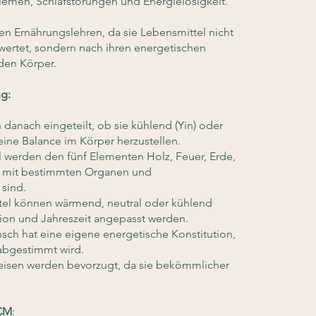
men, Schlafstörungen und Energielosigkeit.
hen Ernährungslehren, da sie Lebensmittel nicht
wertet, sondern nach ihren energetischen
den Körper.
g:
danach eingeteilt, ob sie kühlend (Yin) oder
 eine Balance im Körper herzustellen.
 werden den fünf Elementen Holz, Feuer, Erde,
e mit bestimmten Organen und
sind.
el können wärmend, neutral oder kühlend
tion und Jahreszeit angepasst werden.
sch hat eine eigene energetische Konstitution,
 abgestimmt wird.
eisen werden bevorzugt, da sie bekömmlicher
TCM
: