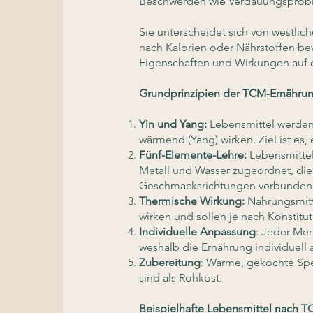
Beschwerden wie Verdauungsproble
Sie unterscheidet sich von westlic
nach Kalorien oder Nährstoffen be
Eigenschaften und Wirkungen auf 
Grundprinzipien der TCM-Ernährun
Yin und Yang:
Lebensmittel werden 
wärmend (Yang) wirken. Ziel ist es,
Fünf-Elemente-Lehre:
Lebensmittel
Metall und Wasser zugeordnet, di
Geschmacksrichtungen verbunden 
Thermische Wirkung:
Nahrungsmitt
wirken und sollen je nach Konstitu
Individuelle Anpassung
: Jeder Men
weshalb die Ernährung individuell
Zubereitung
: Warme, gekochte Sp
sind als Rohkost.
Beispielhafte Lebensmittel nach 