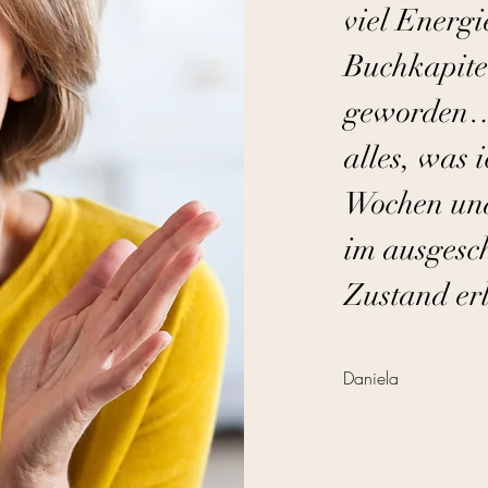
viel Energi
Buchkapitel
geworden…D
alles, was i
Wochen und
im ausgesc
Zustand er
Daniela